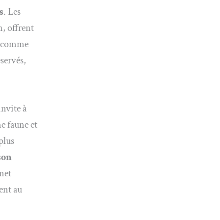
s
. Les
, offrent
rs comme
servés,
invite à
e faune et
plus
son
rmet
ent au