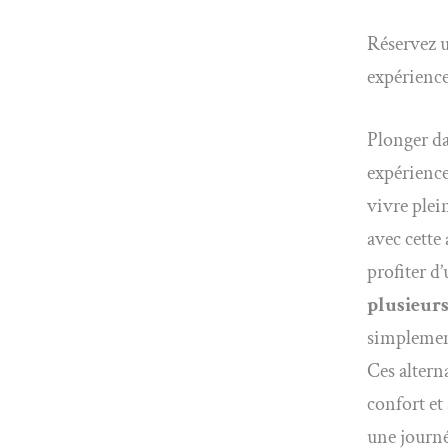
Réservez u
expérienc
Plonger da
expérience
vivre plei
avec cette
profiter d
plusieurs
simplemen
Ces alterna
confort et
une journé