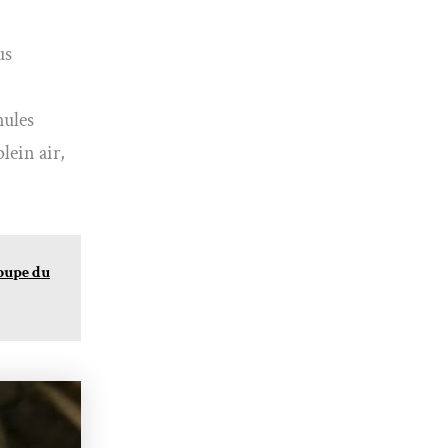
us
mules
lein air,
coupe du