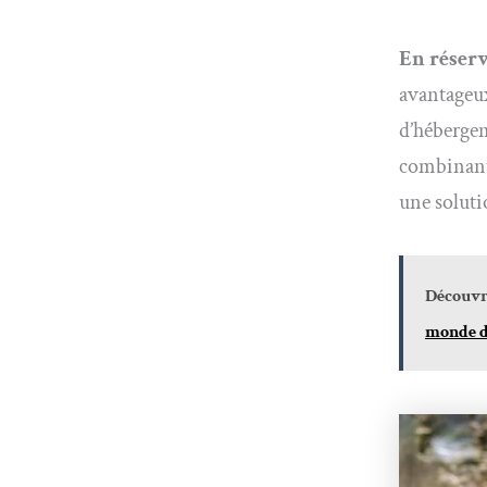
En réserv
avantageux
d’héberge
combinant 
une soluti
Découvre
monde d