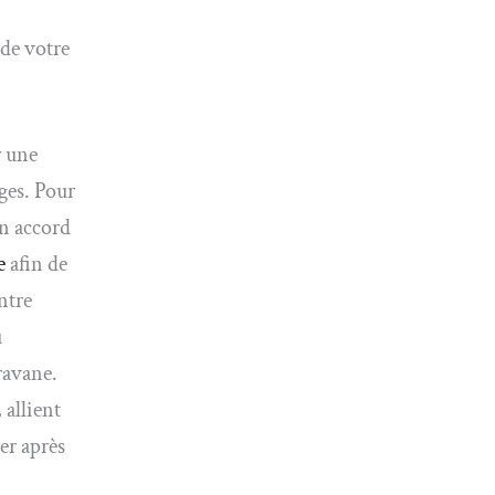
de votre
r une
ges. Pour
en accord
e
afin de
ntre
u
ravane.
 allient
er après