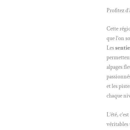
Profitez d’
Cette régio
que l’on s
Les
senti
permettent
alpages fl
passionnés
et les pis
chaque ni
L’été, c’e
véritables