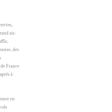
envies,
rand air.
ffle,
uoise, des
s
 de France
aptés à
ormer en
vols