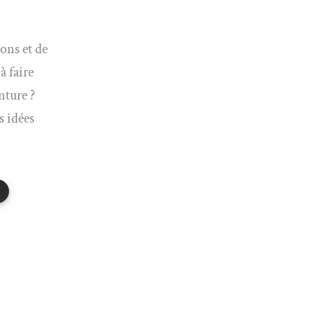
ons et de
à faire
nture ?
s idées