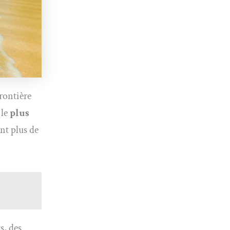
frontière
 le
plus
ant plus de
s, des