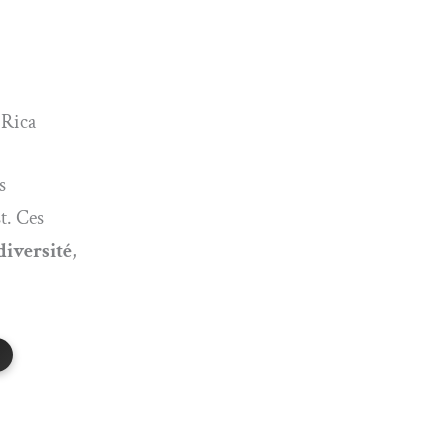
 Rica
s
st. Ces
diversité
,