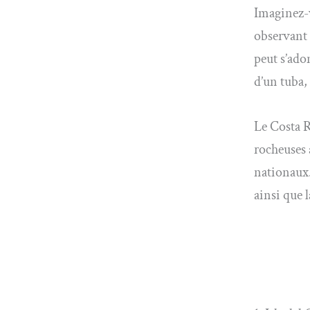
Imaginez-v
observant 
peut s’ado
d’un tuba,
Le Costa R
rocheuses a
nationaux
ainsi que 