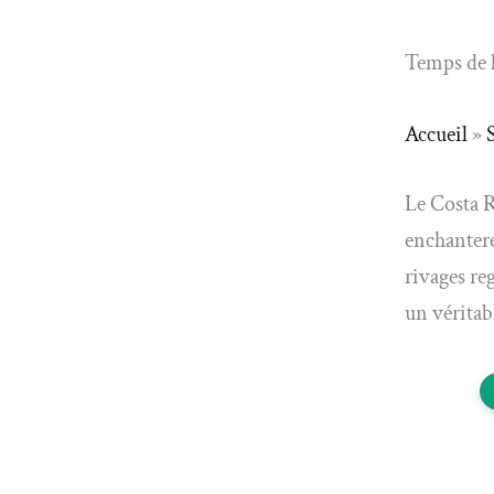
Temps de l
Accueil
»
Le Costa R
enchanteres
rivages re
un véritab