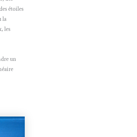
des étoiles
 la
, les
endre un
néaire