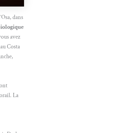
d’Osa, dans
biologique
vous avez
 au Costa
anche,
sont
orail. La