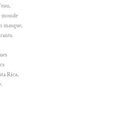
’eau,
le monde
’un masque,
urants.
ques
rcs
ta Rica,
e.