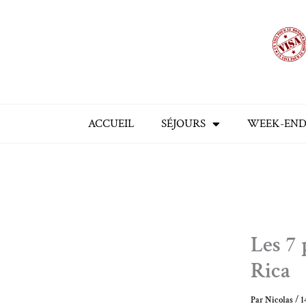
Aller
au
contenu
ACCUEIL
SÉJOURS
WEEK-END
Les 7 
Rica
Par
Nicolas
/
1