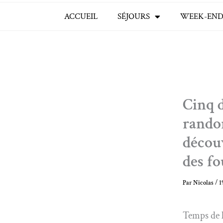
ACCUEIL
SÉJOURS
WEEK-END
Cinq d
randon
décou
des fo
Par
Nicolas
/
1
Temps de l