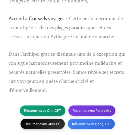
Temps de lecture estimé : 3 minute(s)
Accueil
»
Conseils voyages
»
Cette perle méconnue de
la mer Égée cache des plages paradisiaques et des
trésors antiques où Pythagore lui-même a marché
Dans l’archipel grec se dissimule une île d’exception qui
conjugue harmonieusement patrimoine millénaire et
beautés naturelles préservées. Samos révèle ses secrets
aux voyageurs en quête d’authenticité et
d’émerveillement.
Résumer avec ChatGPT
Résumer avec Perplexity
Résumer avec Grok (X)
Résumer avec Google AI