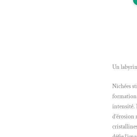
Un labyrin
Nichées st
formations
intensité.
d’érosion 
cristallin
défie l’im