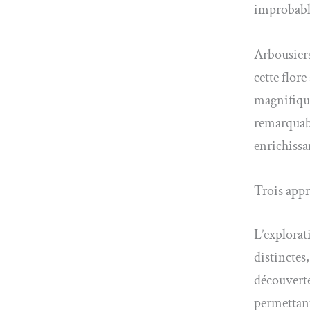
improbabl
Arbousiers
cette flor
magnifique
remarquab
enrichissa
Trois app
L’explorat
distinctes
découverte
permettant