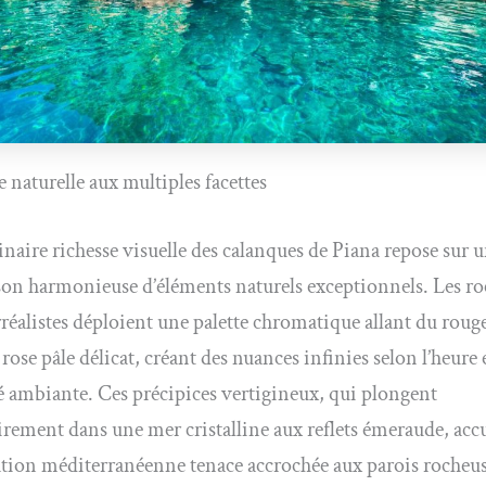
e naturelle aux multiples facettes
inaire richesse visuelle des calanques de Piana repose sur 
n harmonieuse d’éléments naturels exceptionnels. Les ro
réalistes déploient une palette chromatique allant du roug
rose pâle délicat, créant des nuances infinies selon l’heure e
 ambiante. Ces précipices vertigineux, qui plongent
irement dans une mer cristalline aux reflets émeraude, accu
tion méditerranéenne tenace accrochée aux parois rocheuse