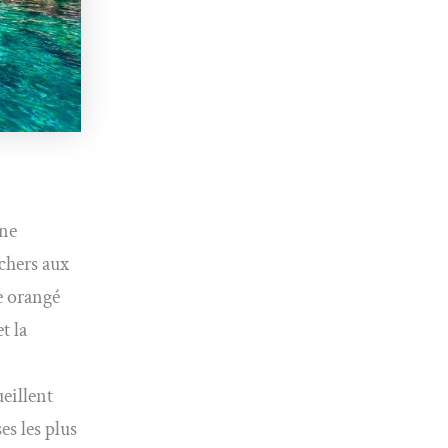
une
chers aux
e orangé
t la
eillent
s les plus