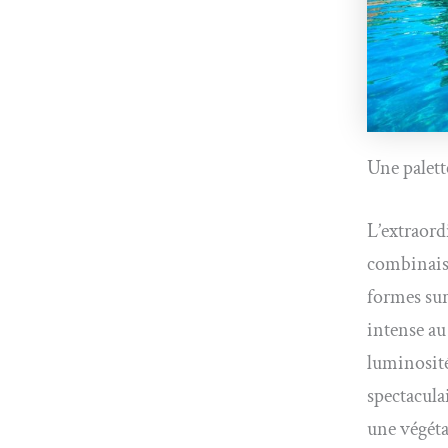
Une palett
L’extraord
combinaiso
formes sur
intense au 
luminosité
spectacula
une végéta