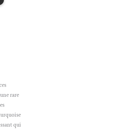
ces
’une rare
es
turquoise
issant qui