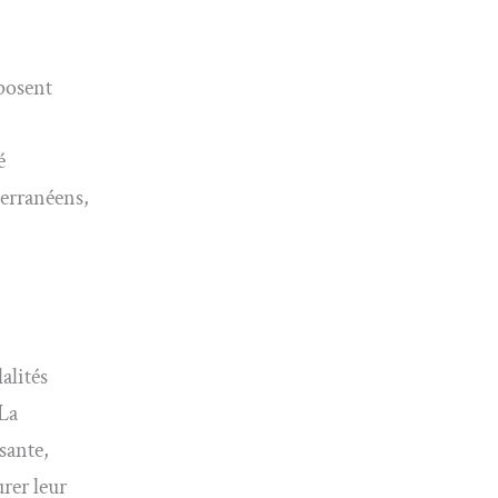
posent
é
erranéens,
alités
 La
sante,
rer leur