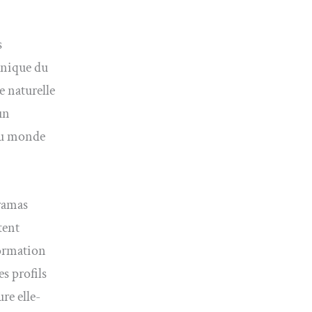
s
unique du
e naturelle
un
 du monde
ramas
tent
formation
s profils
re elle-