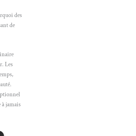
rquoi des
sant de
inaire
r. Les
temps,
eauté.
eptionnel
 à jamais