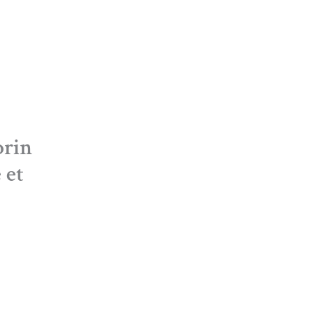
orin
 et