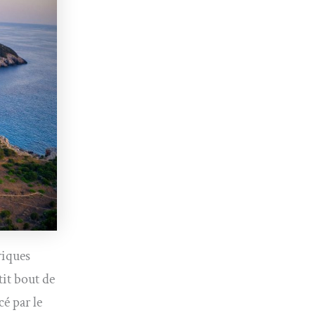
riques
it bout de
é par le