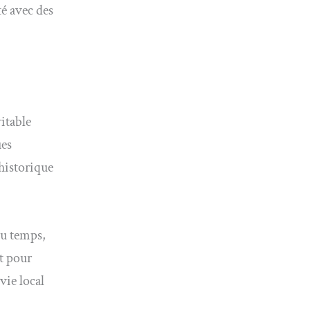
é avec des
itable
ues
 historique
du temps,
nt pour
vie local