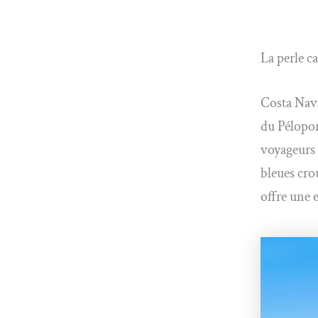
La perle c
Costa Nava
du Pélopon
voyageurs 
bleues cro
offre une 