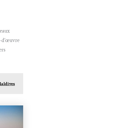
 eaux
f-d’œuvre
ers
Maldives