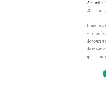
Accueil
»
2025 : un 
Imaginez u
vue, où le
de touriste
destinatio
que le mon