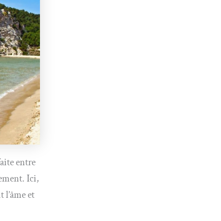
aite entre
ement. Ici,
t l’âme et