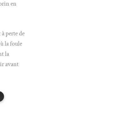
orin en
 à perte de
ù la foule
nt la
ir avant