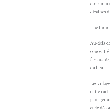
doux murmu
dizaines d’
Une immer
Au-delà de
concentré 
fascinants
du lieu.
Les villag
entre ruel
partager u
et de déco