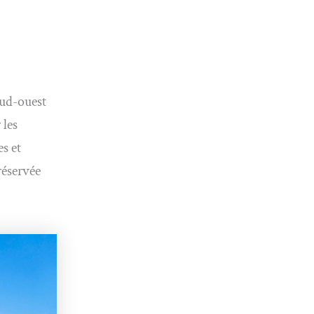
sud-ouest
 les
s et
réservée