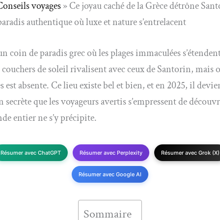
Conseils voyages
»
Ce joyau caché de la Grèce détrône Sant
paradis authentique où luxe et nature s’entrelacent
n coin de paradis grec où les plages immaculées s’étendent
s couchers de soleil rivalisent avec ceux de Santorin, mais o
s est absente. Ce lieu existe bel et bien, et en 2025, il devie
n secrète que les voyageurs avertis s’empressent de découvr
de entier ne s’y précipite.
Résumer avec ChatGPT
Résumer avec Perplexity
Résumer avec Grok (X)
Résumer avec Google AI
Sommaire