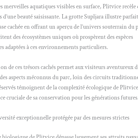
s merveilles aquatiques visibles en surface, Plitvice recèle 
s d’une beauté saisissante. La grotte Supljara illustre parfa
esse cachée en offrant un aperçu de l’univers souterrain du 
ritent des écosystèmes uniques où prospèrent des espèces
 adaptées à ces environnements particuliers.
ion de ces trésors cachés permet aux visiteurs aventureux d
des aspects méconnus du parc, loin des circuits traditionne
éservés témoignent de la complexité écologique de Plitvice
ce cruciale de sa conservation pour les générations futures
ersité exceptionnelle protégée par des mesures strictes
e biologique de Plitvice dépasse largement ses attraits pays