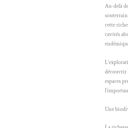
Au-delà de
souterrain
cette rich
cavités ab
endémiques
L’explorat
découvrir 
espaces pr
l’importan
Une biodiv
La richess