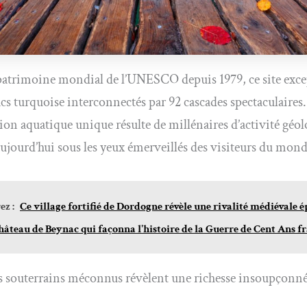
patrimoine mondial de l’UNESCO depuis 1979, ce site exc
lacs turquoise interconnectés par 92 cascades spectaculaires.
ion aquatique unique résulte de millénaires d’activité géo
ujourd’hui sous les yeux émerveillés des visiteurs du mond
z :
Ce village fortifié de Dordogne révèle une rivalité médiévale 
château de Beynac qui façonna l'histoire de la Guerre de Cent Ans f
s souterrains méconnus révèlent une richesse insoupçonn