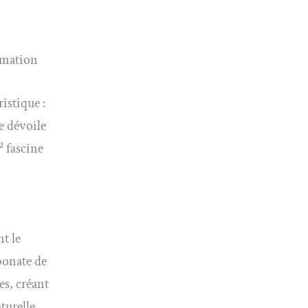
rmation
istique :
re dévoile
² fascine
nt le
bonate de
es, créant
turelle