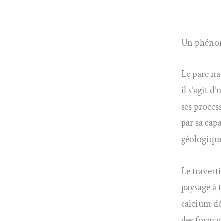
Un phénom
Le parc na
il s’agit d
ses proces
par sa cap
géologique
Le travert
paysage à 
calcium dé
des format