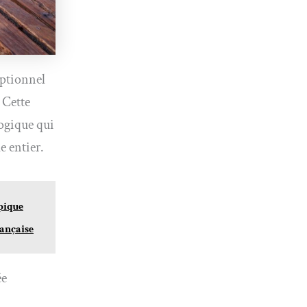
eptionnel
 Cette
logique qui
e entier.
épique
rançaise
ée