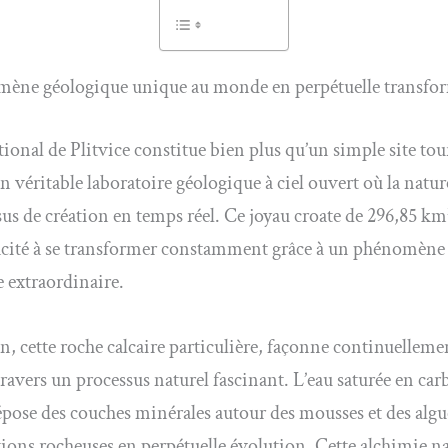
ène géologique unique au monde en perpétuelle transfo
tional de Plitvice constitue bien plus qu’un simple site tour
’un véritable laboratoire géologique à ciel ouvert où la natu
sus de création en temps réel. Ce joyau croate de 296,85 km
acité à se transformer constamment grâce à un phénomène
 extraordinaire.
in, cette roche calcaire particulière, façonne continuelleme
travers un processus naturel fascinant. L’eau saturée en car
pose des couches minérales autour des mousses et des algu
ions rocheuses en perpétuelle évolution. Cette alchimie na