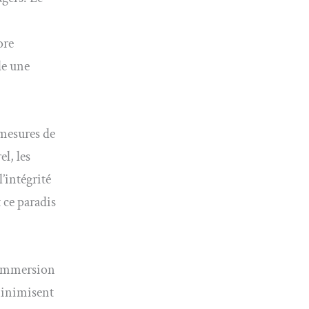
ore
de une
 mesures de
l, les
’intégrité
 ce paradis
 immersion
 minimisent