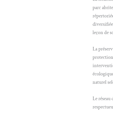
parc abrit
répertorié
diversifié
leçon de s
La préserv
protection
interventi
écologique
naturel se
Le réseau
respectueu