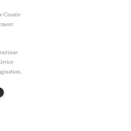
e Croatie
orment
continue
litvice
magination.