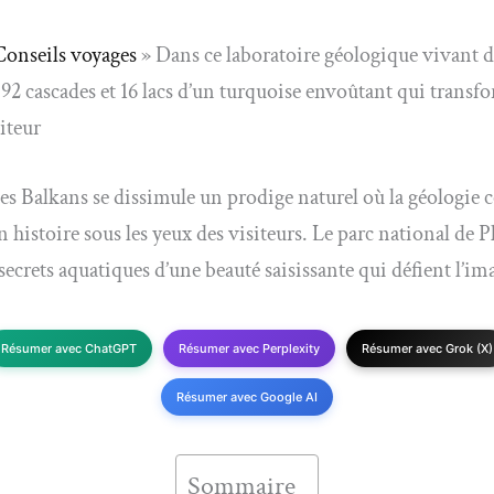
Conseils voyages
»
Dans ce laboratoire géologique vivant d
 92 cascades et 16 lacs d’un turquoise envoûtant qui transf
iteur
s Balkans se dissimule un prodige naturel où la géologie 
n histoire sous les yeux des visiteurs. Le parc national de P
 secrets aquatiques d’une beauté saisissante qui défient l’i
Résumer avec ChatGPT
Résumer avec Perplexity
Résumer avec Grok (X)
Résumer avec Google AI
Sommaire