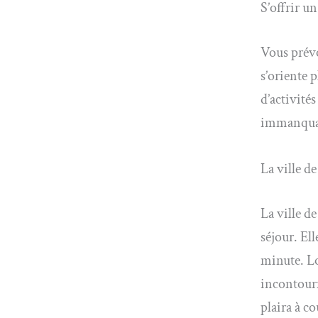
S’offrir 
Vous prév
s’oriente p
d’activité
immanquabl
La ville d
La ville d
séjour. El
minute. Lo
incontourn
plaira à co