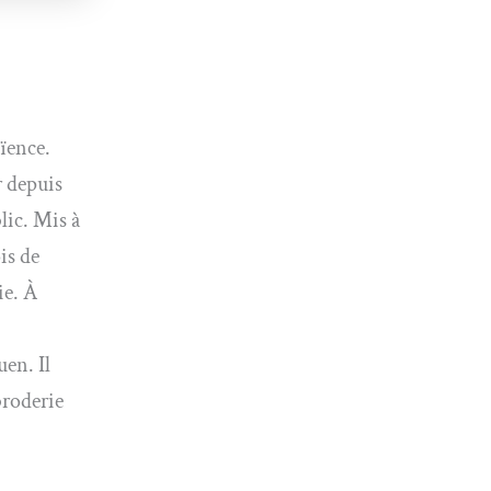
aïence.
r depuis
lic. Mis à
is de
ie. À
uen. Il
broderie