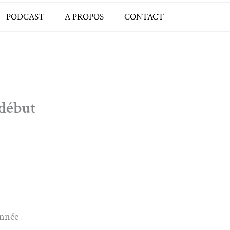
PODCAST
A PROPOS
CONTACT
 début
année