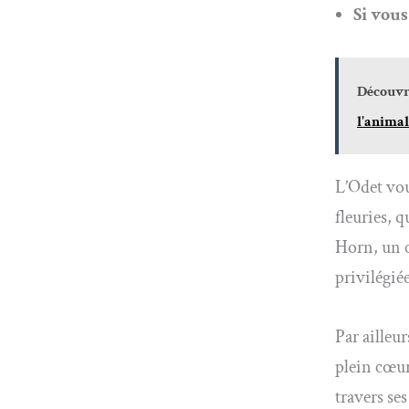
Si vou
Découvre
l'animal
L’Odet vou
fleuries, 
Horn, un c
privilégié
Par ailleu
plein cœur
travers se