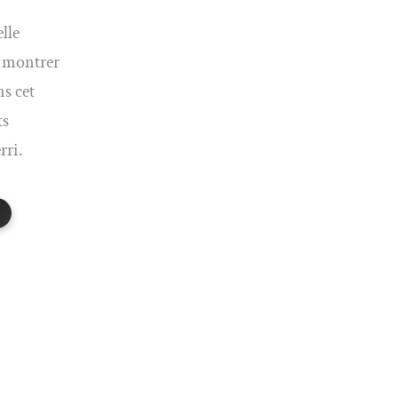
lle
i montrer
s cet
ts
rri.