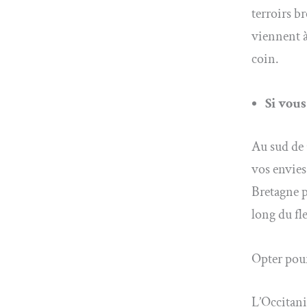
terroirs b
viennent à
coin.
Si vou
Au sud de 
vos envies
Bretagne p
long du fl
Opter pour
L’Occitani