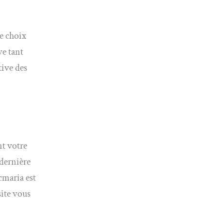
e choix
ve tant
tive des
nt votre
 dernière
cmaria est
site vous