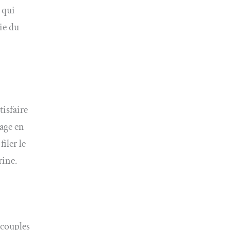
 qui
ie du
tisfaire
sage en
iler le
rine.
 couples