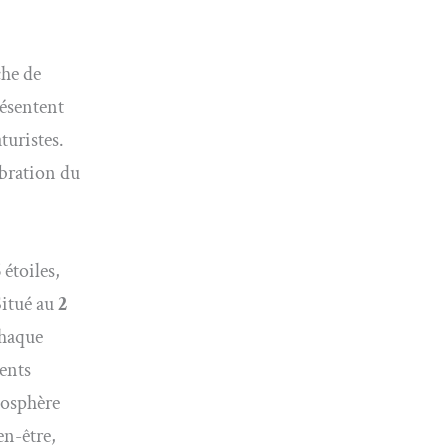
che de
ésentent
turistes.
ébration du
étoiles,
Situé au
2
chaque
ents
mosphère
en-être,