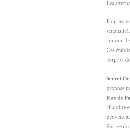
Les altern
Pour les v
sensualité
comme des 
Ces établi
corps et de
Secret De
propose un
Rue de P
chambre e
peuvent ai
feutrée du