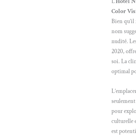
L’
Hôtel N
Color Vis
Bien qu’il
nom sugges
nudité. Le
2020, offr
soi. La cl
optimal po
L’emplacem
seulement
pour explor
culturelle
est potent