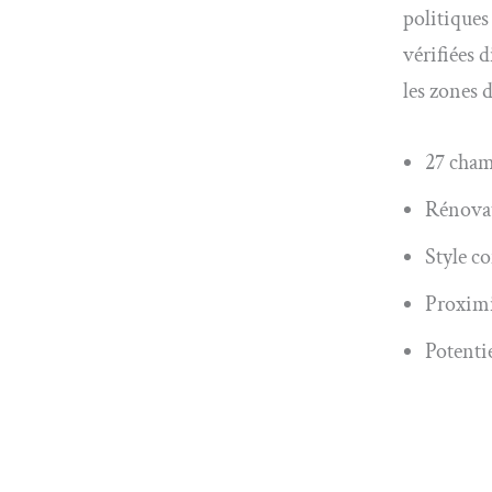
politiques
vérifiées 
les zones d
27 cham
Rénovat
Style c
Proximi
Potentie