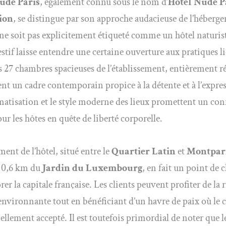
ude Paris
, également connu sous le nom d’
Hôtel Nude P
ion
, se distingue par son approche audacieuse de l’héberg
 ne soit pas explicitement étiqueté comme un hôtel naturis
tif laisse entendre une certaine ouverture aux pratiques lié
s 27 chambres spacieuses de l’établissement, entièrement 
ent un cadre contemporain propice à la détente et à l’expre
imatisation et le style moderne des lieux promettent un con
ur les hôtes en quête de liberté corporelle.
ent de l’hôtel, situé entre le
Quartier Latin
et
Montpar
 0,6 km du
Jardin du Luxembourg
, en fait un point de c
er la capitale française. Les clients peuvent profiter de la 
 environnante tout en bénéficiant d’un havre de paix où le 
iellement accepté. Il est toutefois primordial de noter que l