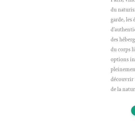
du naturis
garde, les
d’authenti
des héberg
du corps l
options in
pleinement
découvrir 
de la natu