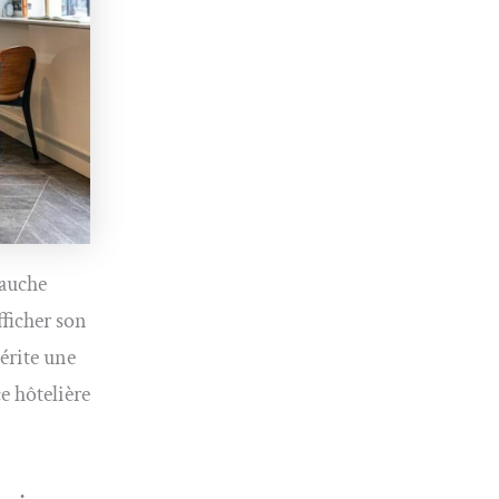
gauche
fficher son
érite une
e hôtelière