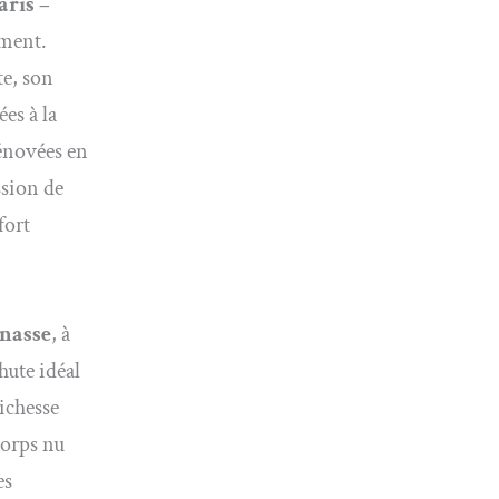
aris –
ement.
te, son
es à la
rénovées en
ssion de
fort
nasse
, à
hute idéal
richesse
corps nu
es