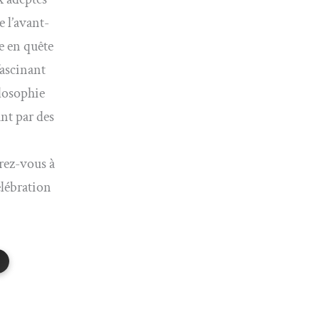
e l’avant-
le en quête
fascinant
ilosophie
nt par des
rez-vous à
élébration